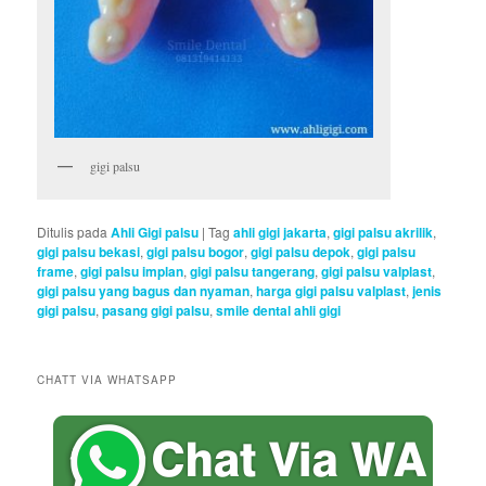
gigi palsu
Ditulis pada
Ahli Gigi palsu
|
Tag
ahli gigi jakarta
,
gigi palsu akrilik
,
gigi palsu bekasi
,
gigi palsu bogor
,
gigi palsu depok
,
gigi palsu
frame
,
gigi palsu implan
,
gigi palsu tangerang
,
gigi palsu valplast
,
gigi palsu yang bagus dan nyaman
,
harga gigi palsu valplast
,
jenis
gigi palsu
,
pasang gigi palsu
,
smile dental ahli gigi
CHATT VIA WHATSAPP