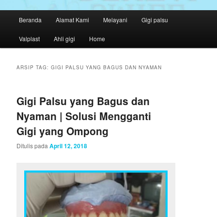
M
Beranda
Alamat Kami
Melayani
Gigi palsu
Langsung
Langsung
e
n
Valplast
Ahli gigi
Home
ke
ke
u
u
konten
konten
t
ARSIP TAG:
GIGI PALSU YANG BAGUS DAN NYAMAN
a
utama
sekunder
m
a
Gigi Palsu yang Bagus dan
Nyaman | Solusi Mengganti
Gigi yang Ompong
Ditulis pada
April 12, 2018