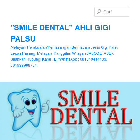
Cari
"SMILE DENTAL" AHLI GIGI
PALSU
Melayani Pembuatan/Pemasangan Bermacam Jenis Gigi Palsu
Lepas Pasang, Melayani Panggilan Wilayah JABODETABEK
Silahkan Hubungi Kami TLP/WhatsApp : 081319414133/
081999988751.