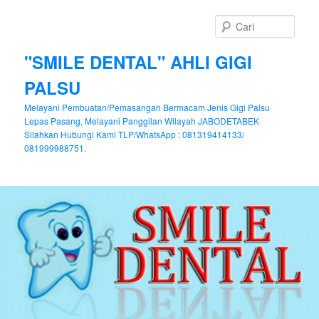
Cari
"SMILE DENTAL" AHLI GIGI
PALSU
Melayani Pembuatan/Pemasangan Bermacam Jenis Gigi Palsu
Lepas Pasang, Melayani Panggilan Wilayah JABODETABEK
Silahkan Hubungi Kami TLP/WhatsApp : 081319414133/
081999988751.