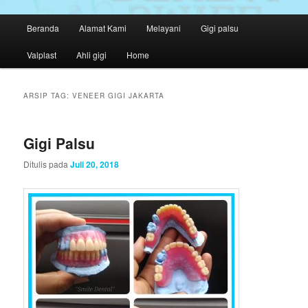
M
Beranda
Alamat Kami
Melayani
Gigi palsu
Langsung
Langsung
e
n
Valplast
Ahli gigi
Home
ke
ke
u
u
konten
konten
t
ARSIP TAG:
VENEER GIGI JAKARTA
a
utama
sekunder
m
a
Gigi Palsu
Ditulis pada
Juli 20, 2018