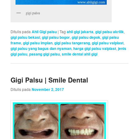
gigi palsu
Ditulis pada
Ahli Gigi palsu
|
Tag
ahli gigi jakarta
,
gigi palsu akrilik
,
gigi palsu bekasi
,
gigi palsu bogor
,
gigi palsu depok
,
gigi palsu
frame
,
gigi palsu implan
,
gigi palsu tangerang
,
gigi palsu valplast
,
gigi palsu yang bagus dan nyaman
,
harga gigi palsu valplast
,
jenis
gigi palsu
,
pasang gigi palsu
,
smile dental ahli gigi
Gigi Palsu | Smile Dental
Ditulis pada
November 2, 2017