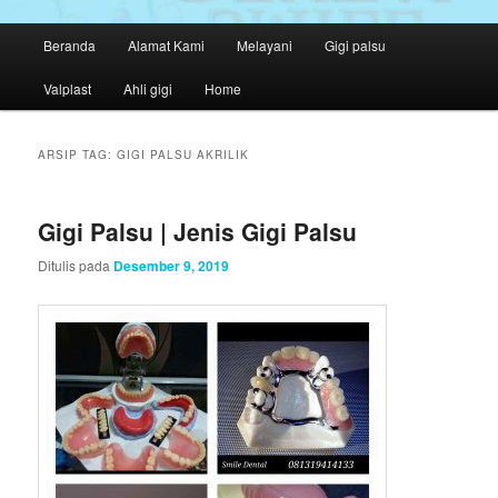
M
Beranda
Alamat Kami
Melayani
Gigi palsu
Langsung
Langsung
e
n
Valplast
Ahli gigi
Home
ke
ke
u
u
konten
konten
t
ARSIP TAG:
GIGI PALSU AKRILIK
a
utama
sekunder
m
a
Gigi Palsu | Jenis Gigi Palsu
Ditulis pada
Desember 9, 2019