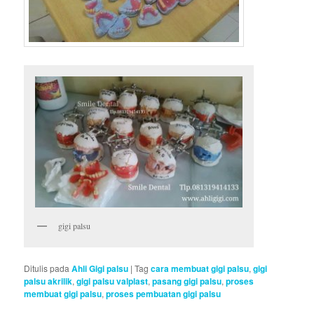
gigi palsu
Ditulis pada
Ahli Gigi palsu
|
Tag
cara membuat gigi palsu
,
gigi
palsu akrilik
,
gigi palsu valplast
,
pasang gigi palsu
,
proses
membuat gigi palsu
,
proses pembuatan gigi palsu