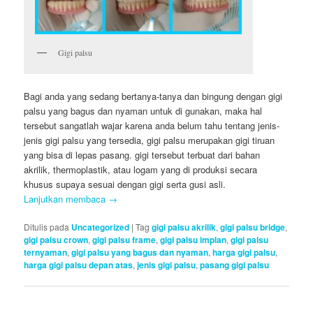
Gigi palsu
Bagi anda yang sedang bertanya-tanya dan bingung dengan gigi
palsu yang bagus dan nyaman untuk di gunakan, maka hal
tersebut sangatlah wajar karena anda belum tahu tentang jenis-
jenis gigi palsu yang tersedia, gigi palsu merupakan gigi tiruan
yang bisa di lepas pasang. gigi tersebut terbuat dari bahan
akrilik, thermoplastik, atau logam yang di produksi secara
khusus supaya sesuai dengan gigi serta gusi asli.
Lanjutkan membaca
→
Ditulis pada
Uncategorized
|
Tag
gigi palsu akrilik
,
gigi palsu bridge
,
gigi palsu crown
,
gigi palsu frame
,
gigi palsu implan
,
gigi palsu
ternyaman
,
gigi palsu yang bagus dan nyaman
,
harga gigi palsu
,
harga gigi palsu depan atas
,
jenis gigi palsu
,
pasang gigi palsu