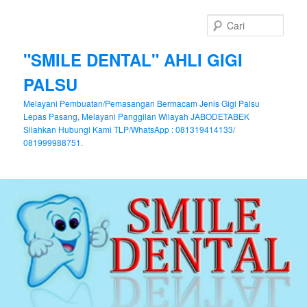
Cari
"SMILE DENTAL" AHLI GIGI
PALSU
Melayani Pembuatan/Pemasangan Bermacam Jenis Gigi Palsu
Lepas Pasang, Melayani Panggilan Wilayah JABODETABEK
Silahkan Hubungi Kami TLP/WhatsApp : 081319414133/
081999988751.