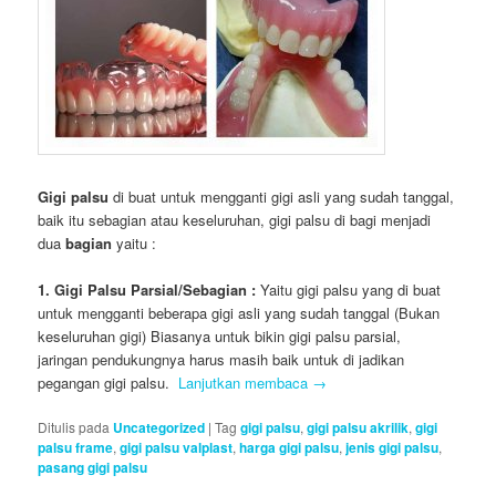
Gigi palsu
di buat untuk mengganti gigi asli yang sudah tanggal,
baik itu sebagian atau keseluruhan, gigi palsu di bagi menjadi
dua
bagian
yaitu :
1. Gigi Palsu
Parsial/Sebagian
:
Yaitu gigi palsu yang di buat
untuk mengganti beberapa gigi asli yang sudah tanggal (Bukan
keseluruhan gigi) Biasanya untuk bikin gigi palsu parsial,
jaringan pendukungnya harus masih baik untuk di jadikan
pegangan gigi palsu.
Lanjutkan membaca
→
Ditulis pada
Uncategorized
|
Tag
gigi palsu
,
gigi palsu akrilik
,
gigi
palsu frame
,
gigi palsu valplast
,
harga gigi palsu
,
jenis gigi palsu
,
pasang gigi palsu