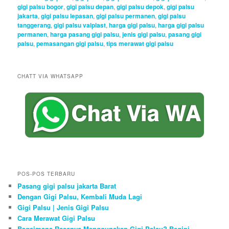
gigi palsu bogor
,
gigi palsu depan
,
gigi palsu depok
,
gigi palsu
jakarta
,
gigi palsu lepasan
,
gigi palsu permanen
,
gigi palsu
tanggerang
,
gigi palsu valplast
,
harga gigi palsu
,
harga gigi palsu
permanen
,
harga pasang gigi palsu
,
jenis gigi palsu
,
pasang gigi
palsu
,
pemasangan gigi palsu
,
tips merawat gigi palsu
CHATT VIA WHATSAPP
POS-POS TERBARU
Pasang gigi palsu jakarta Barat
Dengan Gigi Palsu, Kembali Muda Lagi
Gigi Palsu | Jenis Gigi Palsu
Cara Merawat Gigi Palsu
Bagaimana Rasanya Menggunakan Gigi Palsu? Begini