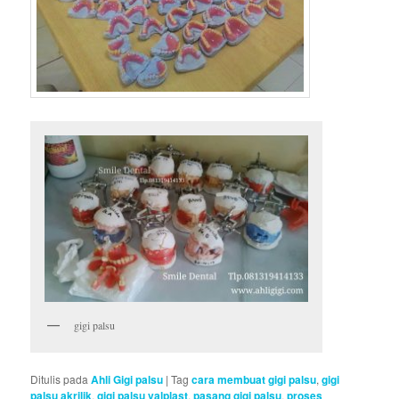
gigi palsu
Ditulis pada
Ahli Gigi palsu
|
Tag
cara membuat gigi palsu
,
gigi
palsu akrilik
,
gigi palsu valplast
,
pasang gigi palsu
,
proses