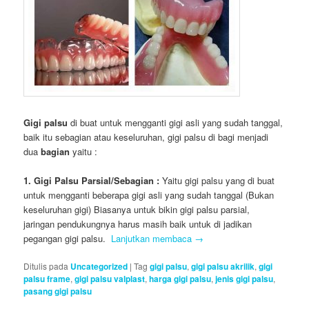
Gigi palsu
di buat untuk mengganti gigi asli yang sudah tanggal,
baik itu sebagian atau keseluruhan, gigi palsu di bagi menjadi
dua
bagian
yaitu :
1. Gigi Palsu
Parsial/Sebagian
:
Yaitu gigi palsu yang di buat
untuk mengganti beberapa gigi asli yang sudah tanggal (Bukan
keseluruhan gigi) Biasanya untuk bikin gigi palsu parsial,
jaringan pendukungnya harus masih baik untuk di jadikan
pegangan gigi palsu.
Lanjutkan membaca
→
Ditulis pada
Uncategorized
|
Tag
gigi palsu
,
gigi palsu akrilik
,
gigi
palsu frame
,
gigi palsu valplast
,
harga gigi palsu
,
jenis gigi palsu
,
pasang gigi palsu