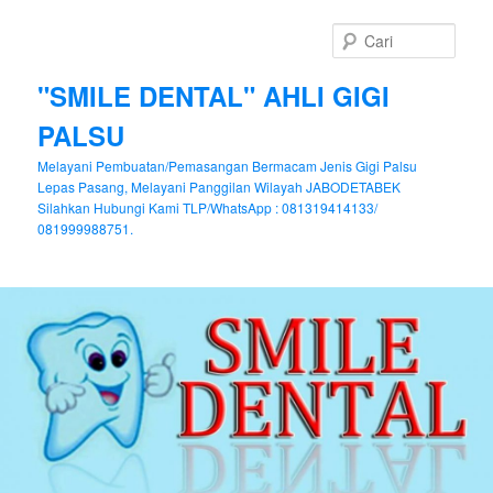
Cari
"SMILE DENTAL" AHLI GIGI
PALSU
Melayani Pembuatan/Pemasangan Bermacam Jenis Gigi Palsu
Lepas Pasang, Melayani Panggilan Wilayah JABODETABEK
Silahkan Hubungi Kami TLP/WhatsApp : 081319414133/
081999988751.