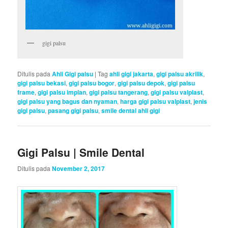
gigi palsu
Ditulis pada
Ahli Gigi palsu
|
Tag
ahli gigi jakarta
,
gigi palsu akrilik
,
gigi palsu bekasi
,
gigi palsu bogor
,
gigi palsu depok
,
gigi palsu
frame
,
gigi palsu implan
,
gigi palsu tangerang
,
gigi palsu valplast
,
gigi palsu yang bagus dan nyaman
,
harga gigi palsu valplast
,
jenis
gigi palsu
,
pasang gigi palsu
,
smile dental ahli gigi
Gigi Palsu | Smile Dental
Ditulis pada
November 2, 2017