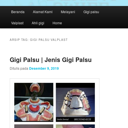
M
Beranda
Alamat Kami
Melayani
Gigi palsu
Langsung
Langsung
e
n
Valplast
Ahli gigi
Home
ke
ke
u
u
konten
konten
t
ARSIP TAG:
GIGI PALSU VALPLAST
a
utama
sekunder
m
a
Gigi Palsu | Jenis Gigi Palsu
Ditulis pada
Desember 9, 2019