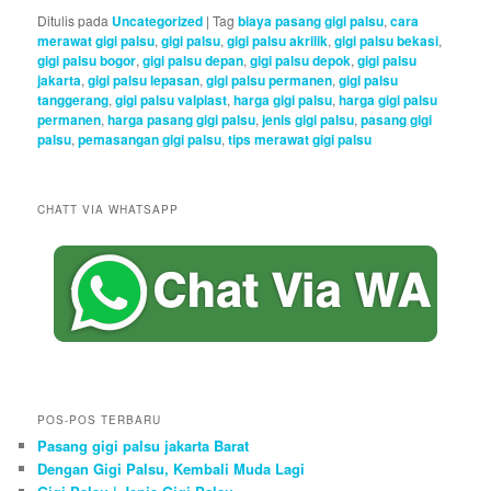
Ditulis pada
Uncategorized
|
Tag
biaya pasang gigi palsu
,
cara
merawat gigi palsu
,
gigi palsu
,
gigi palsu akrilik
,
gigi palsu bekasi
,
gigi palsu bogor
,
gigi palsu depan
,
gigi palsu depok
,
gigi palsu
jakarta
,
gigi palsu lepasan
,
gigi palsu permanen
,
gigi palsu
tanggerang
,
gigi palsu valplast
,
harga gigi palsu
,
harga gigi palsu
permanen
,
harga pasang gigi palsu
,
jenis gigi palsu
,
pasang gigi
palsu
,
pemasangan gigi palsu
,
tips merawat gigi palsu
CHATT VIA WHATSAPP
POS-POS TERBARU
Pasang gigi palsu jakarta Barat
Dengan Gigi Palsu, Kembali Muda Lagi