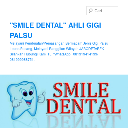
Cari
"SMILE DENTAL" AHLI GIGI
PALSU
Melayani Pembuatan/Pemasangan Bermacam Jenis Gigi Palsu
Lepas Pasang, Melayani Panggilan Wilayah JABODETABEK
Silahkan Hubungi Kami TLP/WhatsApp : 081319414133/
081999988751.