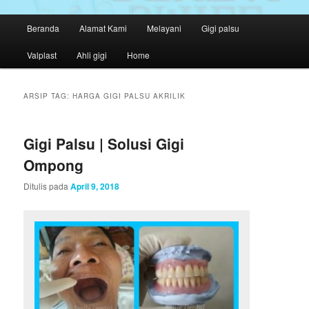
M
Beranda
Alamat Kami
Melayani
Gigi palsu
Langsung
Langsung
e
n
Valplast
Ahli gigi
Home
ke
ke
u
u
konten
konten
t
ARSIP TAG:
HARGA GIGI PALSU AKRILIK
a
utama
sekunder
m
a
Gigi Palsu | Solusi Gigi
Ompong
Ditulis pada
April 9, 2018